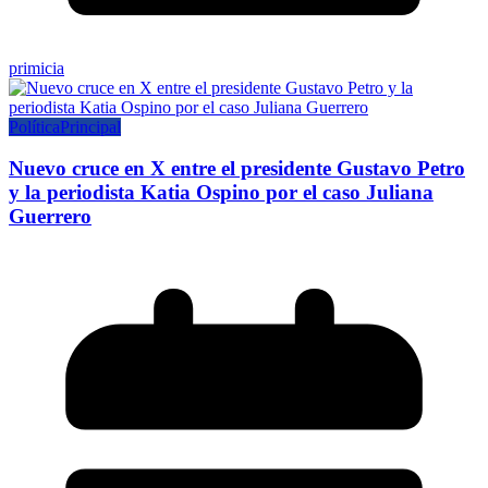
primicia
Política
Principal
Nuevo cruce en X entre el presidente Gustavo Petro
y la periodista Katia Ospino por el caso Juliana
Guerrero