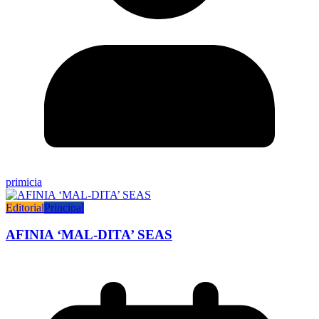
primicia
Editorial
Principal
AFINIA ‘MAL-DITA’ SEAS