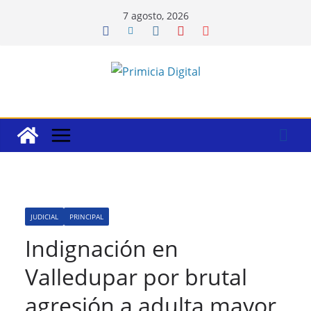
Saltar
7 agosto, 2026
al
contenido
JUDICIAL
PRINCIPAL
Indignación en
Valledupar por brutal
agresión a adulta mayor