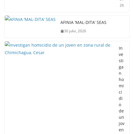
26
AFINIA ‘MAL-DITA’ SEAS
30 julio, 2026
In
ve
sti
ga
n
ho
mi
ci
di
o
de
un
jov
en