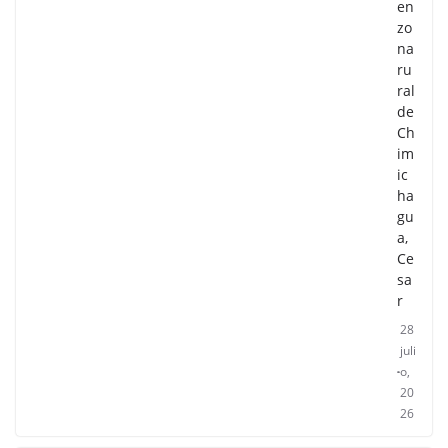
en
zo
na
ru
ral
de
Ch
im
ic
ha
gu
a,
Ce
sa
r
28
juli
o,
20
26