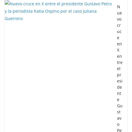
N
ue
vo
cr
uc
e
en
X
en
tre
el
pr
esi
de
nt
e
Gu
st
av
o
Pe