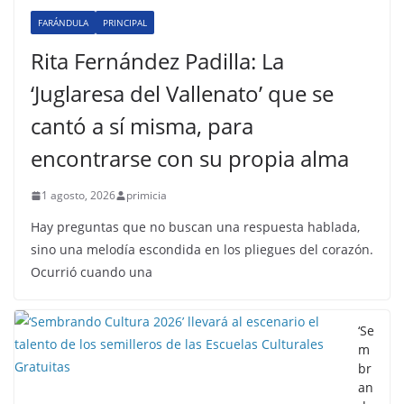
FARÁNDULA
PRINCIPAL
Rita Fernández Padilla: La
‘Juglaresa del Vallenato’ que se
cantó a sí misma, para
encontrarse con su propia alma
1 agosto, 2026
primicia
Hay preguntas que no buscan una respuesta hablada,
sino una melodía escondida en los pliegues del corazón.
Ocurrió cuando una
‘Se
m
br
an