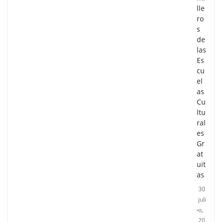
lle
ro
s
de
las
Es
cu
el
as
Cu
ltu
ral
es
Gr
at
uit
as
30
juli
o,
20