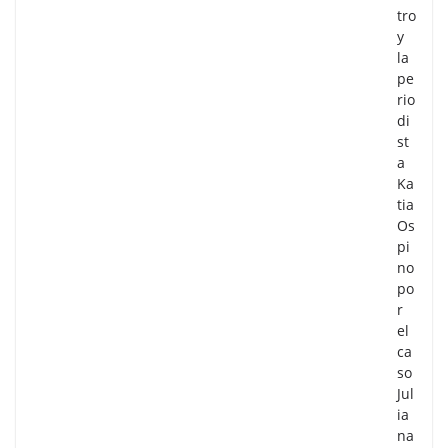
tro
y
la
pe
rio
di
st
a
Ka
tia
Os
pi
no
po
r
el
ca
so
Jul
ia
na