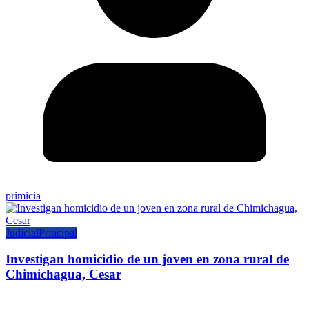
primicia
Judicial
Principal
Investigan homicidio de un joven en zona rural de
Chimichagua, Cesar