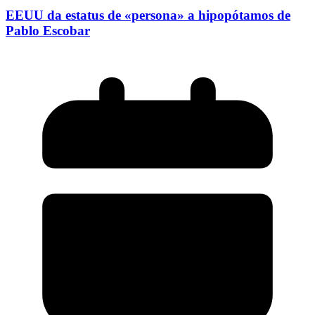
EEUU da estatus de «persona» a hipopótamos de
Pablo Escobar