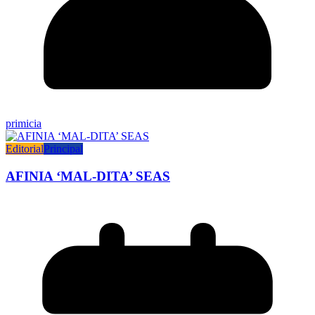
primicia
Editorial
Principal
AFINIA ‘MAL-DITA’ SEAS