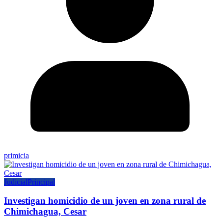
primicia
Judicial
Principal
Investigan homicidio de un joven en zona rural de
Chimichagua, Cesar