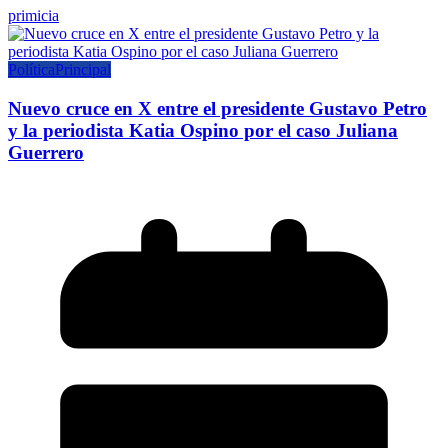
primicia
Política
Principal
Nuevo cruce en X entre el presidente Gustavo Petro
y la periodista Katia Ospino por el caso Juliana
Guerrero