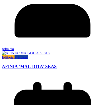
primicia
Editorial
Principal
AFINIA ‘MAL-DITA’ SEAS