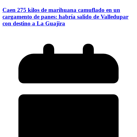
Caen 275 kilos de marihuana camuflado en un
cargamento de panes: habría salido de Valledupar
con destino a La Guajira