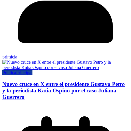
primicia
Política
Principal
Nuevo cruce en X entre el presidente Gustavo Petro
y la periodista Katia Ospino por el caso Juliana
Guerrero