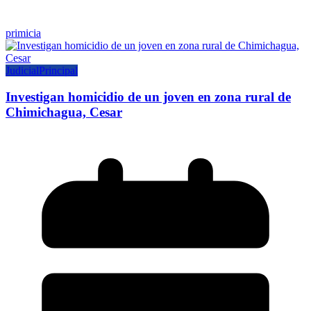
primicia
Judicial
Principal
Investigan homicidio de un joven en zona rural de
Chimichagua, Cesar