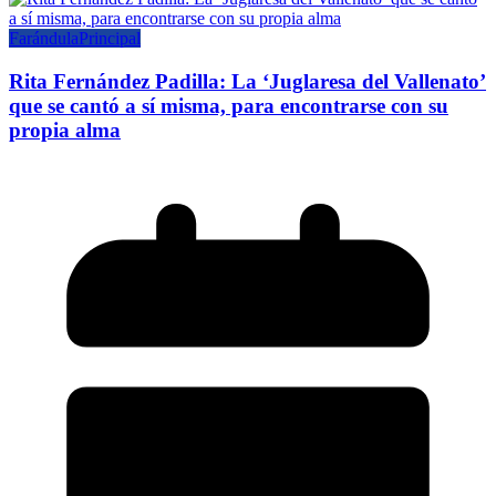
Farándula
Principal
Rita Fernández Padilla: La ‘Juglaresa del Vallenato’
que se cantó a sí misma, para encontrarse con su
propia alma