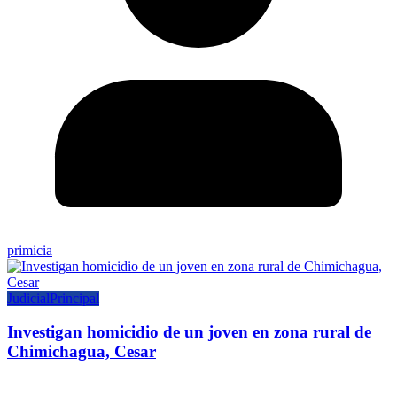
primicia
Judicial
Principal
Investigan homicidio de un joven en zona rural de
Chimichagua, Cesar