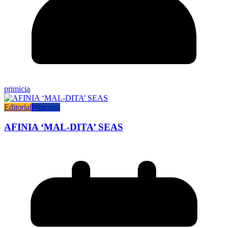
primicia
Editorial
Principal
AFINIA ‘MAL-DITA’ SEAS