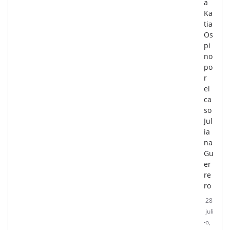
a
Ka
tia
Os
pi
no
po
r
el
ca
so
Jul
ia
na
Gu
er
re
ro
28
juli
o,