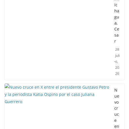
ic
ha
gu
a,
Ce
sa
r
28
juli
o,
20
26
N
ue
vo
cr
uc
e
en