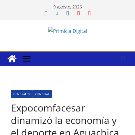
Saltar
9 agosto, 2026
al
contenido
GENERALES
PRINCIPAL
Expocomfacesar
dinamizó la economía y
el deporte en Aguachica