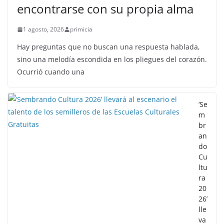
encontrarse con su propia alma
1 agosto, 2026
primicia
Hay preguntas que no buscan una respuesta hablada,
sino una melodía escondida en los pliegues del corazón.
Ocurrió cuando una
‘Se
m
br
an
do
Cu
ltu
ra
20
26’
lle
va