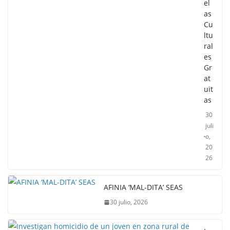
el
as
Cu
ltu
ral
es
Gr
at
uit
as
30
juli
o,
20
26
AFINIA ‘MAL-DITA’ SEAS
30 julio, 2026