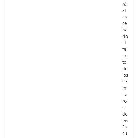
rá
al
es
ce
na
rio
el
tal
en
to
de
los
se
mi
lle
ro
s
de
las
Es
cu