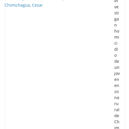
In
ve
sti
ga
n
ho
mi
ci
di
o
de
un
jov
en
en
zo
na
ru
ral
de
Ch
im