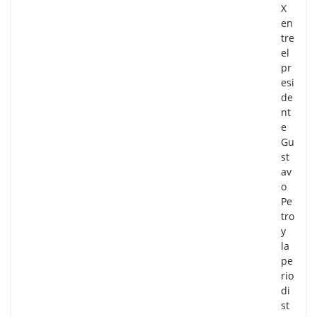
X
en
tre
el
pr
esi
de
nt
e
Gu
st
av
o
Pe
tro
y
la
pe
rio
di
st