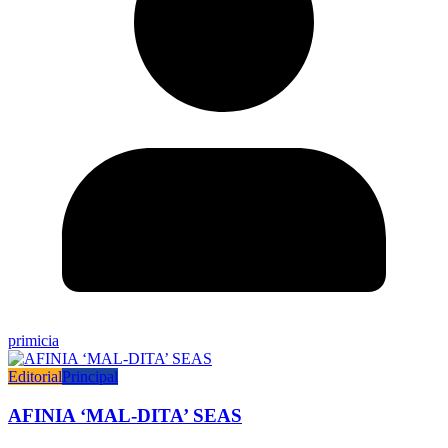
primicia
Editorial
Principal
AFINIA ‘MAL-DITA’ SEAS