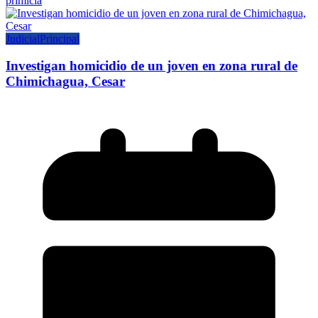
primicia
Judicial
Principal
Investigan homicidio de un joven en zona rural de
Chimichagua, Cesar