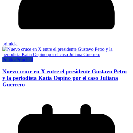
primicia
Política
Principal
Nuevo cruce en X entre el presidente Gustavo Petro
y la periodista Katia Ospino por el caso Juliana
Guerrero