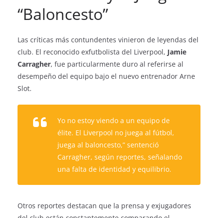
“Baloncesto”
Las críticas más contundentes vinieron de leyendas del
club. El reconocido exfutbolista del Liverpool,
Jamie
Carragher
, fue particularmente duro al referirse al
desempeño del equipo bajo el nuevo entrenador Arne
Slot.
Yo no estoy viendo a un equipo de
élite. El Liverpool no juega al fútbol,
juega al baloncesto,”
sentenció
Carragher, según reportes, señalando
una falta de identidad y equilibrio.
Otros reportes destacan que la prensa y exjugadores
del club están constantemente comparando el