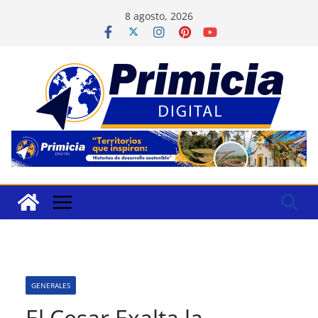
Saltar
8 agosto, 2026
al
contenido
GENERALES
El Cesar Exalta la