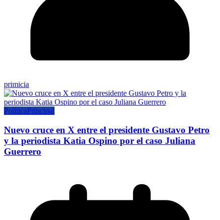
primicia
Política
Principal
Nuevo cruce en X entre el presidente Gustavo Petro
y la periodista Katia Ospino por el caso Juliana
Guerrero