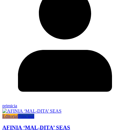
primicia
Editorial
Principal
AFINIA ‘MAL-DITA’ SEAS