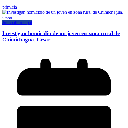
primicia
Judicial
Principal
Investigan homicidio de un joven en zona rural de
Chimichagua, Cesar