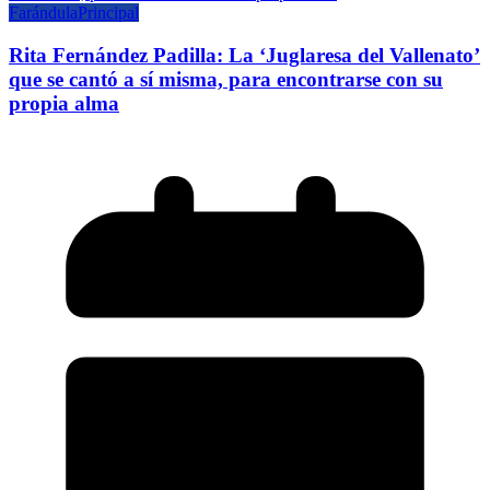
Farándula
Principal
Rita Fernández Padilla: La ‘Juglaresa del Vallenato’
que se cantó a sí misma, para encontrarse con su
propia alma