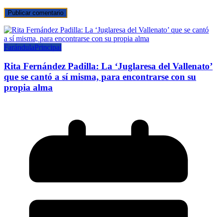
Farándula
Principal
Rita Fernández Padilla: La ‘Juglaresa del Vallenato’
que se cantó a sí misma, para encontrarse con su
propia alma