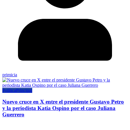
primicia
Política
Principal
Nuevo cruce en X entre el presidente Gustavo Petro
y la periodista Katia Ospino por el caso Juliana
Guerrero