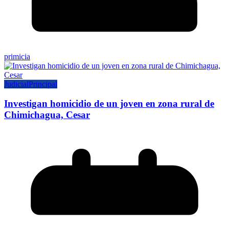
primicia
Judicial
Principal
Investigan homicidio de un joven en zona rural de
Chimichagua, Cesar