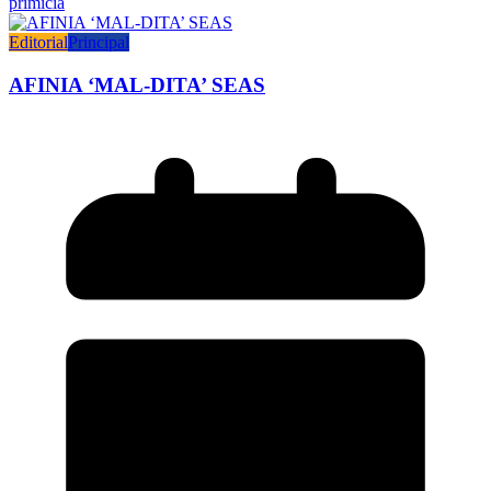
primicia
Editorial
Principal
AFINIA ‘MAL-DITA’ SEAS