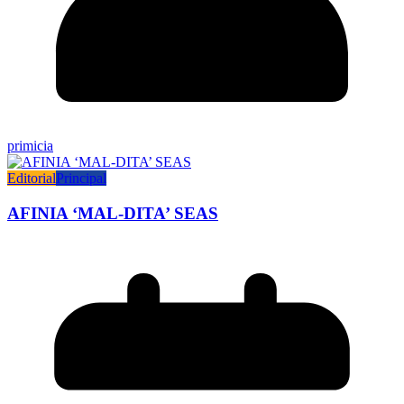
primicia
Editorial
Principal
AFINIA ‘MAL-DITA’ SEAS