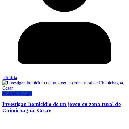
primicia
Judicial
Principal
Investigan homicidio de un joven en zona rural de
Chimichagua, Cesar