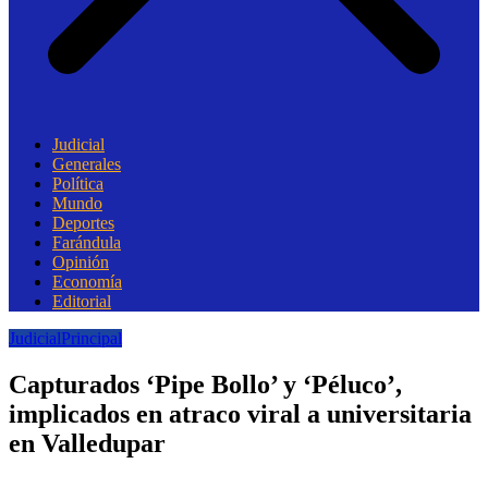
Judicial
Generales
Política
Mundo
Deportes
Farándula
Opinión
Economía
Editorial
Judicial
Principal
Capturados ‘Pipe Bollo’ y ‘Péluco’,
implicados en atraco viral a universitaria
en Valledupar