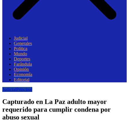
Judicial
Generales
Política
Mundo
Deportes
Farándula
Opinión
Economía
Editorial
Judicial
Principal
Capturado en La Paz adulto mayor
requerido para cumplir condena por
abuso sexual