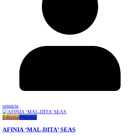
primicia
Editorial
Principal
AFINIA ‘MAL-DITA’ SEAS