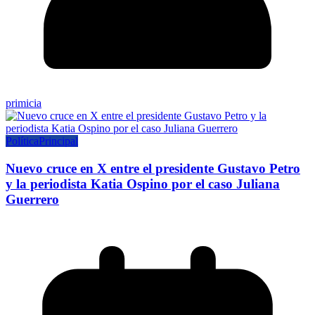
primicia
Política
Principal
Nuevo cruce en X entre el presidente Gustavo Petro
y la periodista Katia Ospino por el caso Juliana
Guerrero