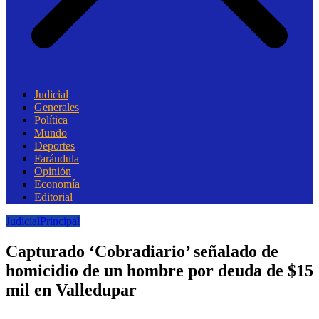
Judicial
Generales
Política
Mundo
Deportes
Farándula
Opinión
Economía
Editorial
Judicial
Principal
Capturado ‘Cobradiario’ señalado de
homicidio de un hombre por deuda de $15
mil en Valledupar