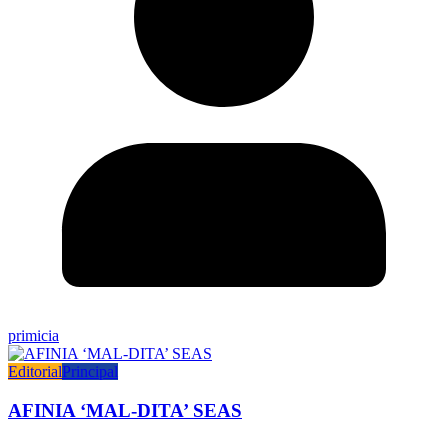
primicia
Editorial
Principal
AFINIA ‘MAL-DITA’ SEAS