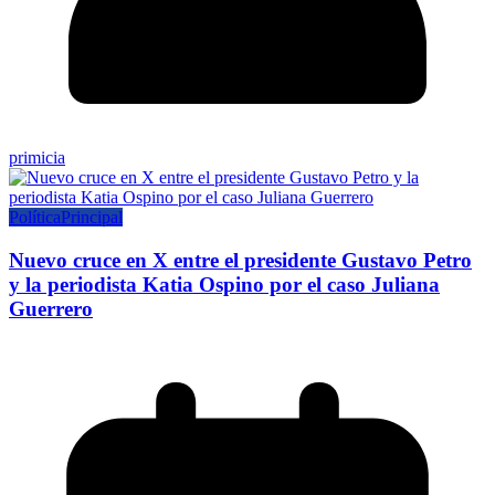
primicia
Política
Principal
Nuevo cruce en X entre el presidente Gustavo Petro
y la periodista Katia Ospino por el caso Juliana
Guerrero