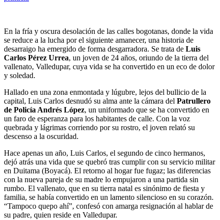
En la fría y oscura desolación de las calles bogotanas, donde la vida
se reduce a la lucha por el siguiente amanecer, una historia de
desarraigo ha emergido de forma desgarradora. Se trata de
Luis
Carlos Pérez Urrea
, un joven de 24 años, oriundo de la tierra del
vallenato, Valledupar, cuya vida se ha convertido en un eco de dolor
y soledad.
Hallado en una zona enmontada y lúgubre, lejos del bullicio de la
capital, Luis Carlos desnudó su alma ante la cámara del
Patrullero
de Policía Andrés López
, un uniformado que se ha convertido en
un faro de esperanza para los habitantes de calle. Con la voz
quebrada y lágrimas corriendo por su rostro, el joven relató su
descenso a la oscuridad.
Hace apenas un año, Luis Carlos, el segundo de cinco hermanos,
dejó atrás una vida que se quebró tras cumplir con su servicio militar
en Duitama (Boyacá). El retorno al hogar fue fugaz; las diferencias
con la nueva pareja de su madre lo empujaron a una partida sin
rumbo. El vallenato, que en su tierra natal es sinónimo de fiesta y
familia, se había convertido en un lamento silencioso en su corazón.
“Tampoco quepo ahí”, confesó con amarga resignación al hablar de
su padre, quien reside en Valledupar.