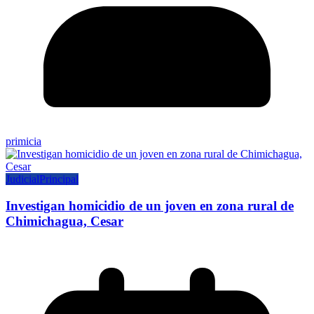
primicia
Judicial
Principal
Investigan homicidio de un joven en zona rural de
Chimichagua, Cesar