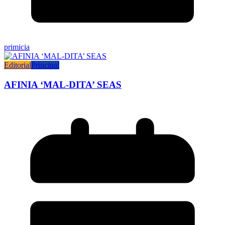
primicia
Editorial
Principal
AFINIA ‘MAL-DITA’ SEAS