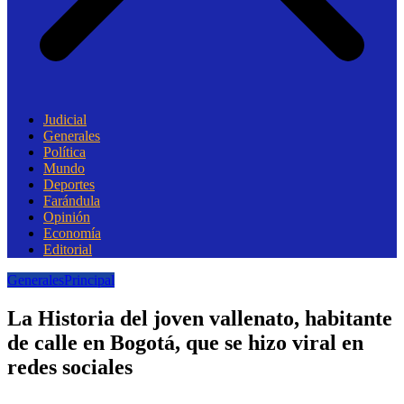
Judicial
Generales
Política
Mundo
Deportes
Farándula
Opinión
Economía
Editorial
Generales
Principal
La Historia del joven vallenato, habitante
de calle en Bogotá, que se hizo viral en
redes sociales