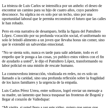
La tristeza de Luis Carlos se intensifica por un anhelo: el deseo de
encontrar un camino para su hijo de cuatro años, cuyo paradero
desconoce. Su súplica no es solo por un techo, sino por una
oportunidad laboral que le permita reconstruir el futuro que las calles
le han robado.
Pero en esta narrativa de desamparo, brilla la figura del Patrullero
López. Conocido por su profunda vocación social, el uniformado no
solo le brindó alimento a un joven que llevaba horas sin comer, sino
que le extendió un salvavidas emocional.
“No se sienta solo, nunca es tarde para salir adelante, todo es el
empeño que le ponga a las cosas, yo publico estos videos con el fin
de ayudarlo a usted”, le dijo el Patrullero López, transformando su
labor policial en una misión de rescate humano.
La conmovedora interacción, viralizada en redes, no es solo un
llamado a la caridad, sino una profunda reflexión sobre la fragilidad
de los lazos familiares y la urgencia de la empatía.
Luis Carlos Pérez Urrea, entre sollozos, logró enviar un mensaje a
su madre, un lamento que busca traspasar las fronteras de Bogotá y
llegar al corazón de Valledupar:
“Mi viejita, si usted llega a ver este video, quiero que sepas que