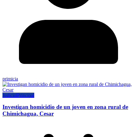
primicia
Judicial
Principal
Investigan homicidio de un joven en zona rural de
Chimichagua, Cesar