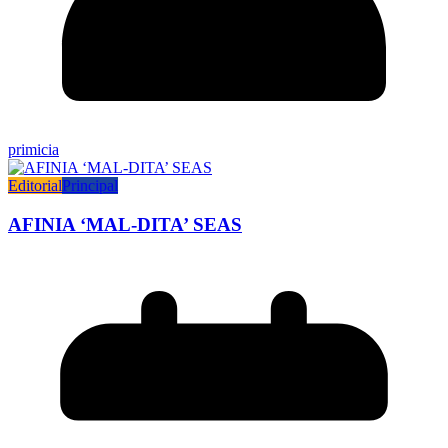
primicia
Editorial
Principal
AFINIA ‘MAL-DITA’ SEAS