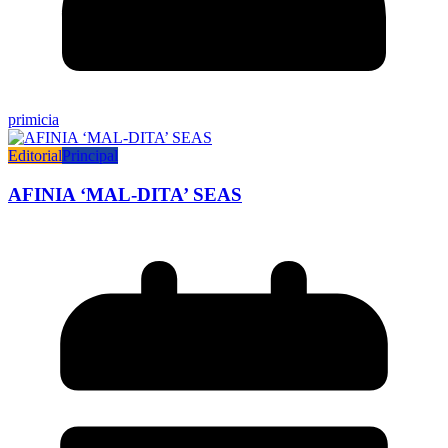
primicia
Editorial
Principal
AFINIA ‘MAL-DITA’ SEAS