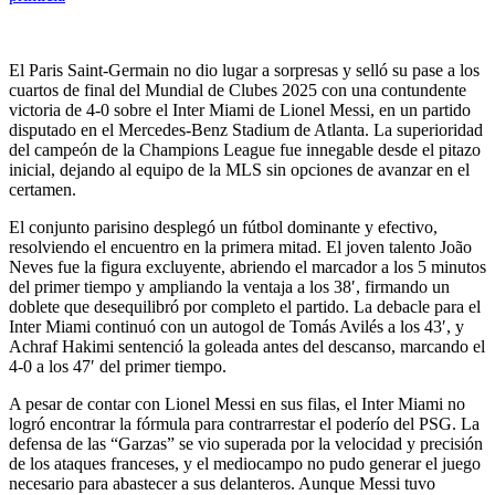
El Paris Saint-Germain no dio lugar a sorpresas y selló su pase a los
cuartos de final del Mundial de Clubes 2025 con una contundente
victoria de 4-0 sobre el Inter Miami de Lionel Messi, en un partido
disputado en el Mercedes-Benz Stadium de Atlanta. La superioridad
del campeón de la Champions League fue innegable desde el pitazo
inicial, dejando al equipo de la MLS sin opciones de avanzar en el
certamen.
El conjunto parisino desplegó un fútbol dominante y efectivo,
resolviendo el encuentro en la primera mitad. El joven talento João
Neves fue la figura excluyente, abriendo el marcador a los 5 minutos
del primer tiempo y ampliando la ventaja a los 38′, firmando un
doblete que desequilibró por completo el partido. La debacle para el
Inter Miami continuó con un autogol de Tomás Avilés a los 43′, y
Achraf Hakimi sentenció la goleada antes del descanso, marcando el
4-0 a los 47′ del primer tiempo.
A pesar de contar con Lionel Messi en sus filas, el Inter Miami no
logró encontrar la fórmula para contrarrestar el poderío del PSG. La
defensa de las “Garzas” se vio superada por la velocidad y precisión
de los ataques franceses, y el mediocampo no pudo generar el juego
necesario para abastecer a sus delanteros. Aunque Messi tuvo