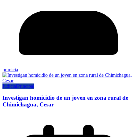
primicia
Judicial
Principal
Investigan homicidio de un joven en zona rural de
Chimichagua, Cesar