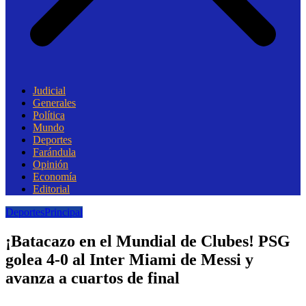
Judicial
Generales
Política
Mundo
Deportes
Farándula
Opinión
Economía
Editorial
Deportes
Principal
¡Batacazo en el Mundial de Clubes! PSG
golea 4-0 al Inter Miami de Messi y
avanza a cuartos de final