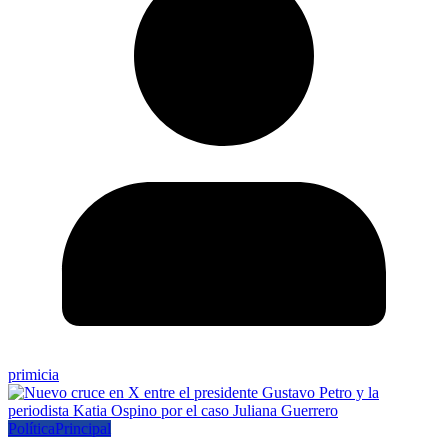
primicia
Política
Principal