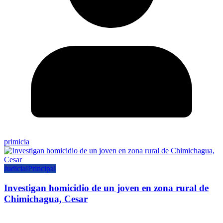
primicia
Judicial
Principal
Investigan homicidio de un joven en zona rural de
Chimichagua, Cesar