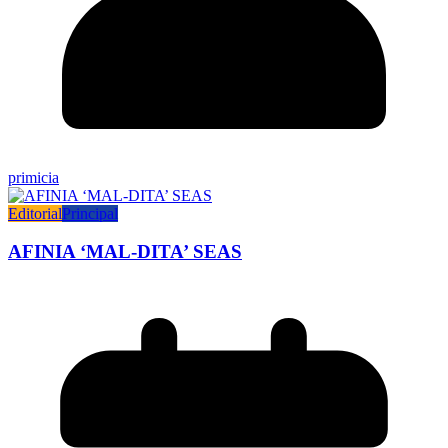
primicia
Editorial
Principal
AFINIA ‘MAL-DITA’ SEAS