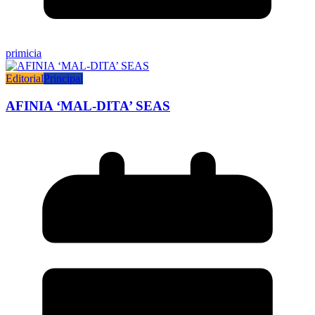
primicia
Editorial
Principal
AFINIA ‘MAL-DITA’ SEAS