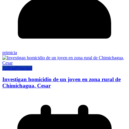
primicia
Judicial
Principal
Investigan homicidio de un joven en zona rural de
Chimichagua, Cesar