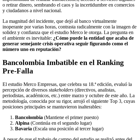
o retirar dinero, sembrando el caos y la incertidumbre en comercios
y ciudadanos a nivel nacional.
La magnitud del incidente, que dejó al banco virtualmente
inoperante por varias horas, contrasta radicalmente con la imagen de
solidez y confianza que el estudio Merco le otorga. La pregunta en
el ambiente es inevitable:
¿Cómo puede la entidad que acaba de
generar semejante crisis operativa seguir figurando como el
número uno en reputación?
Bancolombia Imbatible en el Ranking
Pre-Falla
El estudio Merco Empresas, que celebra su 18.ª edición, evaluó la
percepción de diversos
stakeholders
(directivos, analistas,
periodistas, académicos, etc.) entre marzo y octubre de este año. La
metodología, conocida por su rigor, arrojó el siguiente Top 3, cuyas
posiciones principales se mantuvieron inalterables:
Bancolombia
(Mantiene el primer puesto)
Alpina
(Continúa en el segundo lugar)
Bavaria
(Escala una posición al tercer lugar)
A pesar de que el trabajo de campo del estudio se realizó antes del