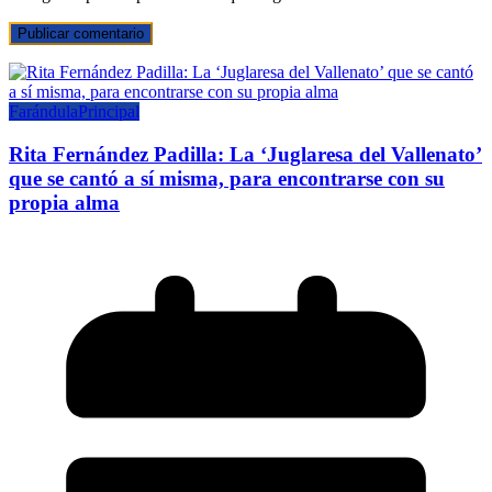
Farándula
Principal
Rita Fernández Padilla: La ‘Juglaresa del Vallenato’
que se cantó a sí misma, para encontrarse con su
propia alma