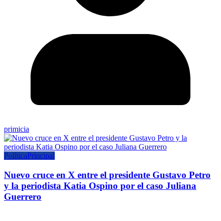
primicia
Política
Principal
Nuevo cruce en X entre el presidente Gustavo Petro
y la periodista Katia Ospino por el caso Juliana
Guerrero