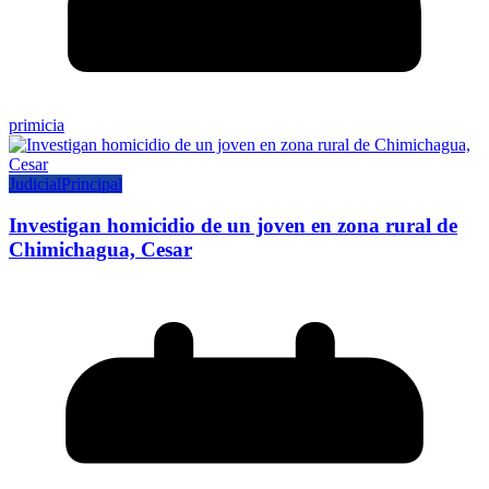
primicia
Judicial
Principal
Investigan homicidio de un joven en zona rural de
Chimichagua, Cesar