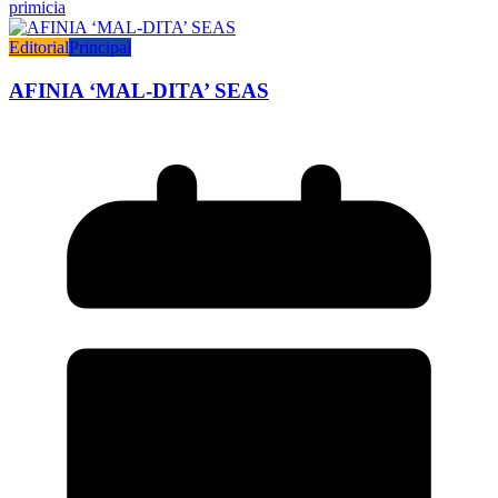
primicia
Editorial
Principal
AFINIA ‘MAL-DITA’ SEAS