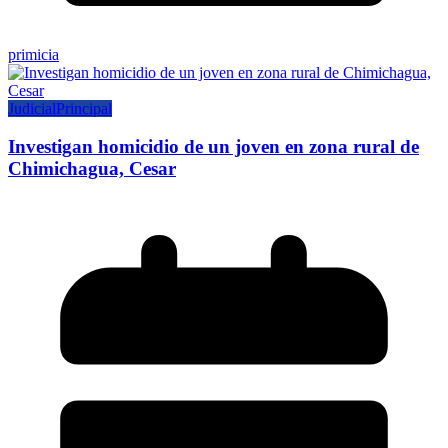
primicia
Judicial
Principal
Investigan homicidio de un joven en zona rural de
Chimichagua, Cesar