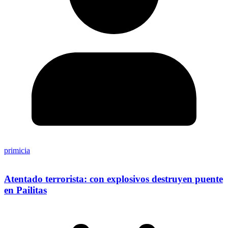
primicia
Atentado terrorista: con explosivos destruyen puente
en Pailitas