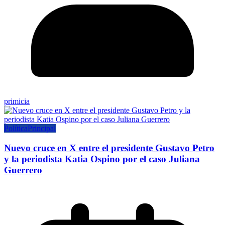
primicia
Política
Principal
Nuevo cruce en X entre el presidente Gustavo Petro
y la periodista Katia Ospino por el caso Juliana
Guerrero