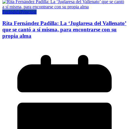
Farándula
Principal
Rita Fernández Padilla: La ‘Juglaresa del Vallenato’
que se cantó a sí misma, para encontrarse con su
propia alma