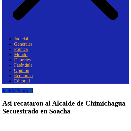
Judicial
Generales
Política
Mundo
Deportes
Farándula
Opinión
Economía
Editorial
Judicial
Principal
Así recataron al Alcalde de Chimichagua
Secuestrado en Soacha