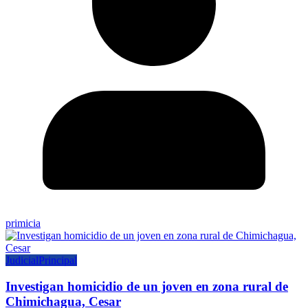
primicia
Judicial
Principal
Investigan homicidio de un joven en zona rural de
Chimichagua, Cesar