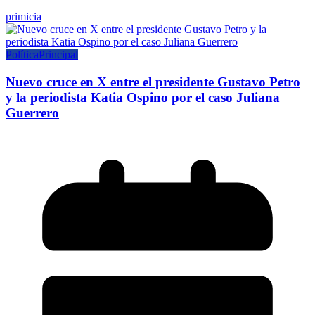
primicia
Política
Principal
Nuevo cruce en X entre el presidente Gustavo Petro
y la periodista Katia Ospino por el caso Juliana
Guerrero