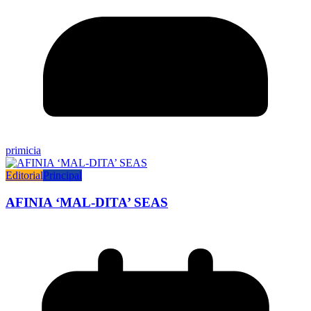
primicia
Editorial
Principal
AFINIA ‘MAL-DITA’ SEAS