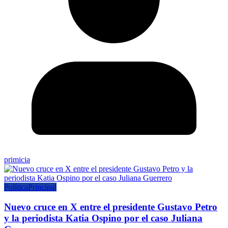
primicia
Política
Principal
Nuevo cruce en X entre el presidente Gustavo Petro
y la periodista Katia Ospino por el caso Juliana