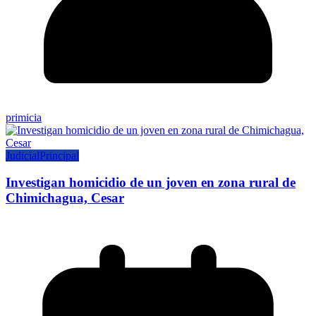
primicia
Judicial
Principal
Investigan homicidio de un joven en zona rural de
Chimichagua, Cesar