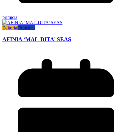
primicia
Editorial
Principal
AFINIA ‘MAL-DITA’ SEAS