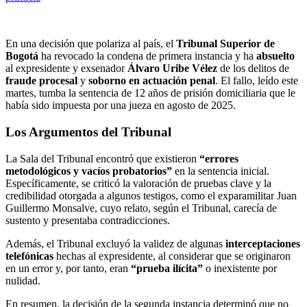
En una decisión que polariza al país, el
Tribunal Superior de
Bogotá
ha revocado la condena de primera instancia y ha
absuelto
al expresidente y exsenador
Álvaro Uribe Vélez
de los delitos de
fraude procesal
y
soborno en actuación penal
. El fallo, leído este
martes, tumba la sentencia de 12 años de prisión domiciliaria que le
había sido impuesta por una jueza en agosto de 2025.
Los Argumentos del Tribunal
La Sala del Tribunal encontró que existieron
“errores
metodológicos y vacíos probatorios”
en la sentencia inicial.
Específicamente, se criticó la valoración de pruebas clave y la
credibilidad otorgada a algunos testigos, como el exparamilitar Juan
Guillermo Monsalve, cuyo relato, según el Tribunal, carecía de
sustento y presentaba contradicciones.
Además, el Tribunal excluyó la validez de algunas
interceptaciones
telefónicas
hechas al expresidente, al considerar que se originaron
en un error y, por tanto, eran
“prueba ilícita”
o inexistente por
nulidad.
En resumen, la decisión de la segunda instancia determinó que no