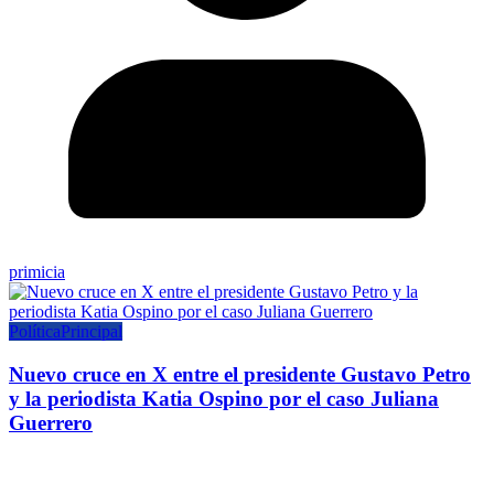
primicia
Política
Principal
Nuevo cruce en X entre el presidente Gustavo Petro
y la periodista Katia Ospino por el caso Juliana
Guerrero