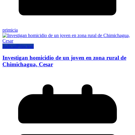
primicia
Judicial
Principal
Investigan homicidio de un joven en zona rural de
Chimichagua, Cesar