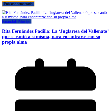
Farándula
Principal
Rita Fernández Padilla: La ‘Juglaresa del Vallenato’
que se cantó a sí misma, para encontrarse con su
propia alma