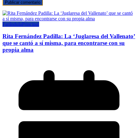
Farándula
Principal
Rita Fernández Padilla: La ‘Juglaresa del Vallenato’
que se cantó a sí misma, para encontrarse con su
propia alma