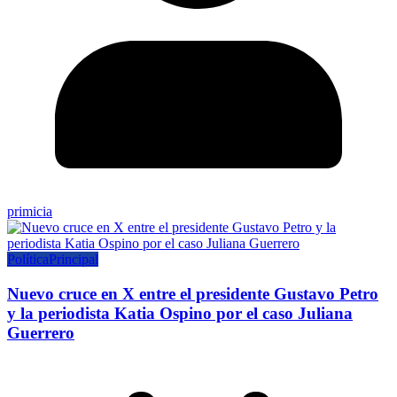
primicia
Política
Principal
Nuevo cruce en X entre el presidente Gustavo Petro
y la periodista Katia Ospino por el caso Juliana
Guerrero