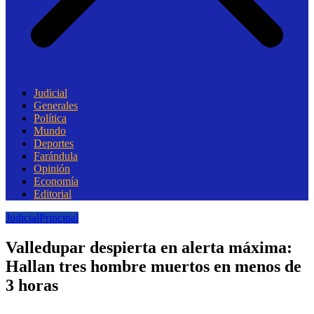
Judicial
Generales
Política
Mundo
Deportes
Farándula
Opinión
Economía
Editorial
Judicial
Principal
Valledupar despierta en alerta máxima:
Hallan tres hombre muertos en menos de
3 horas