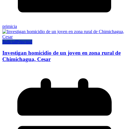
primicia
Judicial
Principal
Investigan homicidio de un joven en zona rural de
Chimichagua, Cesar