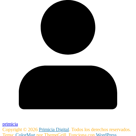
primicia
Copyright © 2026
Primicia Digital
. Todos los derechos reservados.
Tema:
ColorMag
por ThemeGrill. Funciona con
WordPress
.