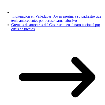
¡Indignación en Valledupar! Joven asesina a su padrastro que
tenía antecedentes por acceso carnal abusivo
Gremios de arroceros del Cesar se unen al paro nacional por
crisis de precios