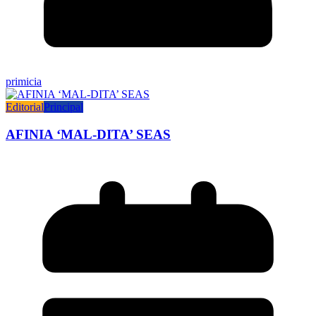
primicia
Editorial
Principal
AFINIA ‘MAL-DITA’ SEAS