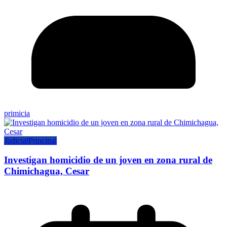
primicia
Judicial
Principal
Investigan homicidio de un joven en zona rural de
Chimichagua, Cesar