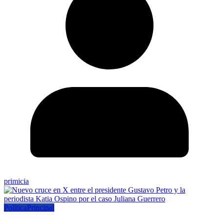
primicia
Política
Principal