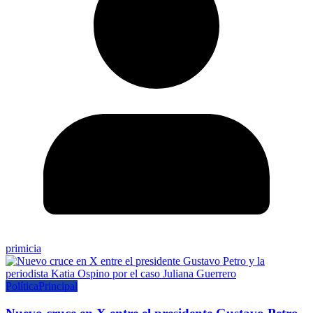
primicia
Política
Principal