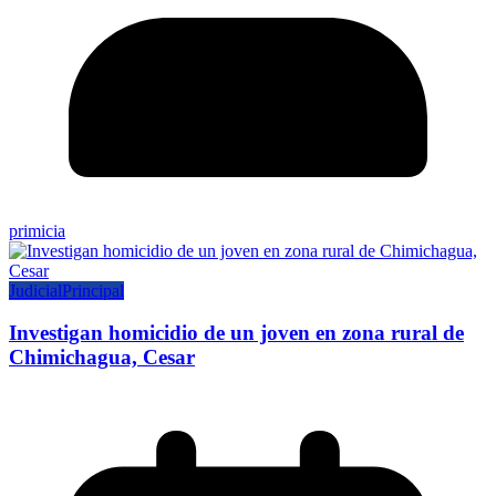
primicia
Judicial
Principal
Investigan homicidio de un joven en zona rural de
Chimichagua, Cesar