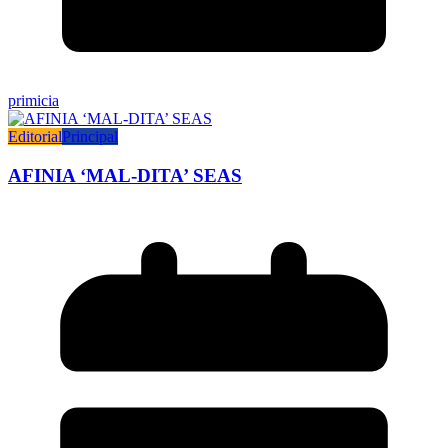
primicia
Editorial
Principal
AFINIA ‘MAL-DITA’ SEAS