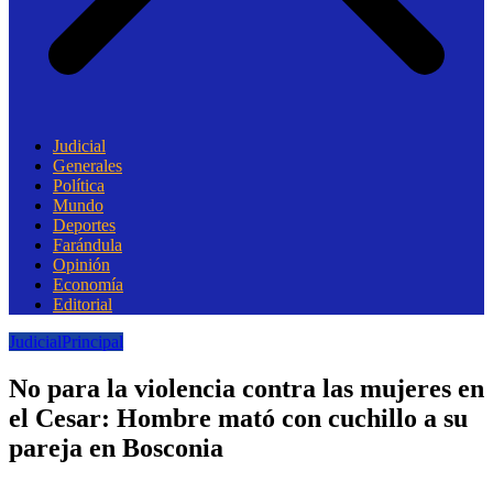
Judicial
Generales
Política
Mundo
Deportes
Farándula
Opinión
Economía
Editorial
Judicial
Principal
No para la violencia contra las mujeres en
el Cesar: Hombre mató con cuchillo a su
pareja en Bosconia