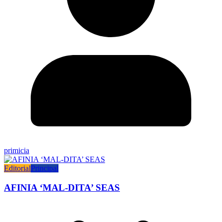
primicia
Editorial
Principal
AFINIA ‘MAL-DITA’ SEAS