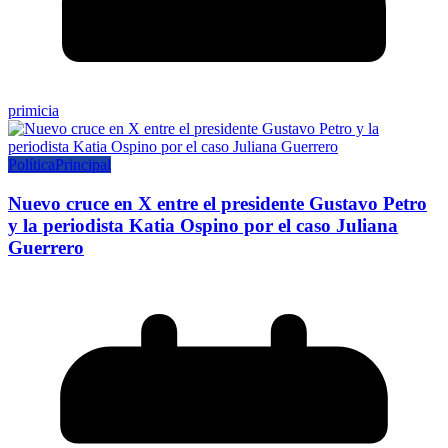
primicia
Política
Principal
Nuevo cruce en X entre el presidente Gustavo Petro
y la periodista Katia Ospino por el caso Juliana
Guerrero