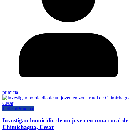
primicia
Judicial
Principal
Investigan homicidio de un joven en zona rural de
Chimichagua, Cesar