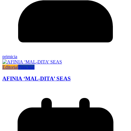
primicia
Editorial
Principal
AFINIA ‘MAL-DITA’ SEAS