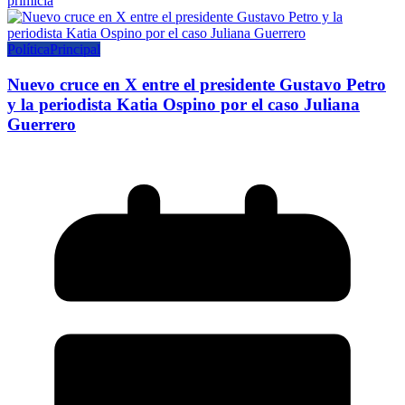
primicia
Política
Principal
Nuevo cruce en X entre el presidente Gustavo Petro
y la periodista Katia Ospino por el caso Juliana
Guerrero