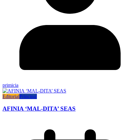
primicia
Editorial
Principal
AFINIA ‘MAL-DITA’ SEAS