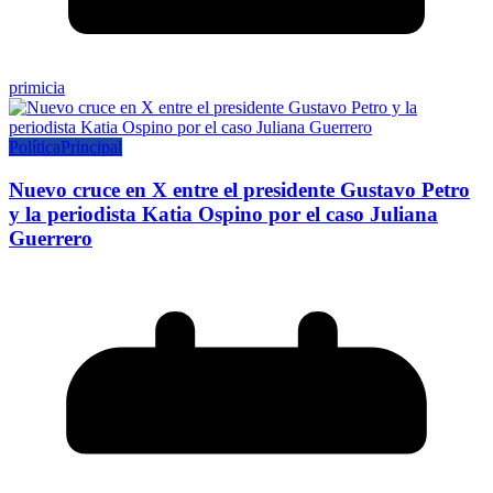
primicia
Política
Principal
Nuevo cruce en X entre el presidente Gustavo Petro
y la periodista Katia Ospino por el caso Juliana
Guerrero