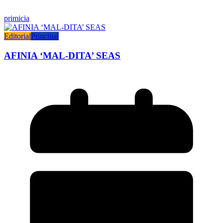
primicia
Editorial
Principal
AFINIA ‘MAL-DITA’ SEAS