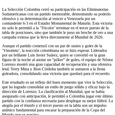
La Selección Colombia cerró su participación en las Eliminatorias
Sudamericanas con un partido memorable, demostrando su poderío
ofensivo y su determinación al vencer a Venezuela por un
contundente 6-3 en el Estadio Monumental de Maturín. Esta victoria
no solo le permitió a la ‘Tricolor’ terminar en el tercer puesto de la
tabla de posiciones, sino que también le puso un broche de oro a una
campaña exitosa que la lleva directamente al Mundial de 2026.
Aunque el partido comenzó con un par de sustos y goles de la
‘Vinotinto’, la reacción colombiana no se hizo esperar. Liderados
por un brillante Luis Javier Suárez, quien se convirtió en la gran
figura de la noche al anotar un “póker” de goles, el equipo de Néstor
Lorenzo mostró una gran capacidad de recuperación y una ofensiva
letal. Yerry Mina y Jhon Córdoba también se sumaron a la fiesta
goleadora, consolidando una victoria que quedará para el recuerdo.
Este resultado es un reflejo del buen momento que vive la Selección,
que ha logrado consolidar un estilo de juego sólido y eficaz bajo la
dirección de Lorenzo. La clasificación al Mundial, que se había
asegurado con anticipación, le permitió a Colombia jugar este último
partido con la confianza necesaria para desplegar su mejor fútbol. La
alegría por el triunfo y el tercer puesto en la tabla son un impulso
anímico fundamental para encarar la preparación de la Copa del
Mundo que se avecina.