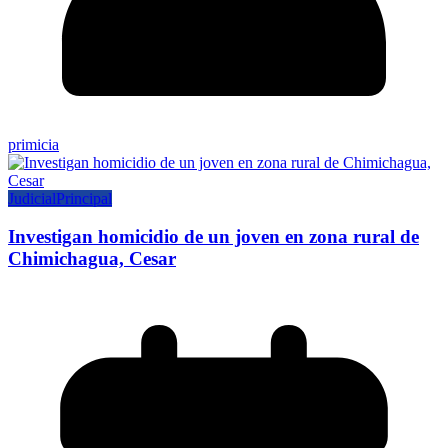
primicia
Judicial
Principal
Investigan homicidio de un joven en zona rural de
Chimichagua, Cesar