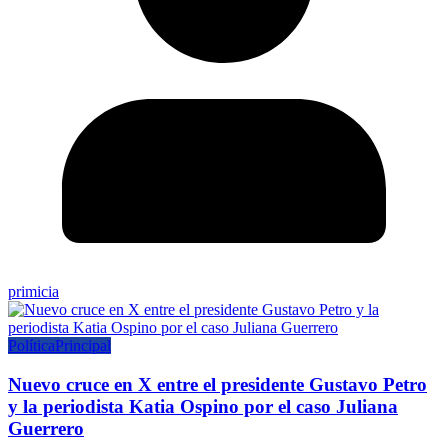
primicia
Política
Principal
Nuevo cruce en X entre el presidente Gustavo Petro
y la periodista Katia Ospino por el caso Juliana
Guerrero