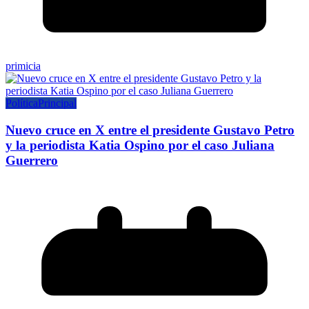
primicia
Política
Principal
Nuevo cruce en X entre el presidente Gustavo Petro
y la periodista Katia Ospino por el caso Juliana
Guerrero