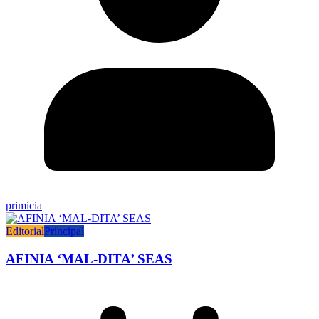
primicia
Editorial
Principal
AFINIA ‘MAL-DITA’ SEAS