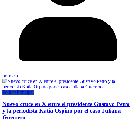
primicia
Política
Principal
Nuevo cruce en X entre el presidente Gustavo Petro
y la periodista Katia Ospino por el caso Juliana
Guerrero