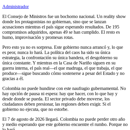
Administrador
El Consejo de Ministros fue un bochorno nacional. Un reality show
donde los protagonistas no gobiernan, sino que se lanzan
acusaciones mientras el país sigue esperando resultados. De 195
compromisos adquiridos, apenas 49 se han cumplido. El resto es
humo, improvisación y promesas rotas.
Pero esto ya no es sorpresa. Este gobierno nunca arrancó y, lo que
es peor, nunca lo hará. La política del caos ha sido su única
estrategia, la confrontación su única bandera, el desgobierno su
única constante. Y mientras en la Casa de Nariño siguen en su
guerra interna, el país real—el que madruga, el que trabaja, el que
produce—sigue buscando cómo sostenerse a pesar del Estado y no
gracias a él.
Colombia no puede hundirse con este naufragio gubernamental. No
hay opción de pausa ni espera: hay que hacer, con lo que hay y
desde donde se pueda. El sector privado debe moverse, los
ciudadanos deben presionar, las regiones deben exigir. Si el
gobierno no ejecuta, que no estorbe.
El 7 de agosto de 2026 llegará. Colombia no puede perder otro año
y medio esperando que este gobierno encuentre el rumbo. Porque no
lo hará.