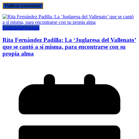
Farándula
Principal
Rita Fernández Padilla: La ‘Juglaresa del Vallenato’
que se cantó a sí misma, para encontrarse con su
propia alma