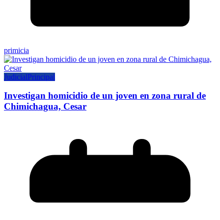
primicia
Judicial
Principal
Investigan homicidio de un joven en zona rural de
Chimichagua, Cesar