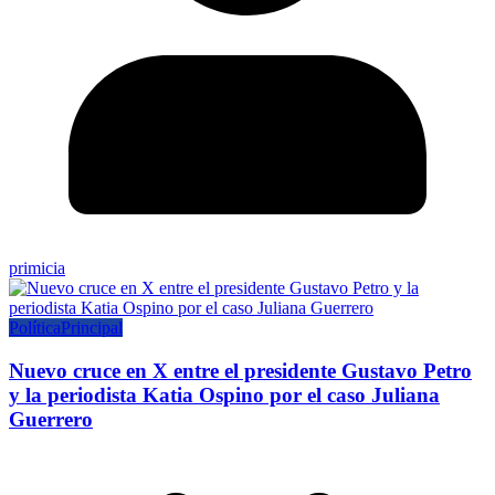
primicia
Política
Principal
Nuevo cruce en X entre el presidente Gustavo Petro
y la periodista Katia Ospino por el caso Juliana
Guerrero