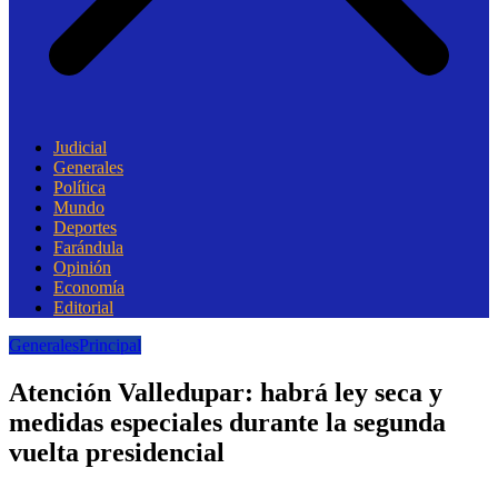
Judicial
Generales
Política
Mundo
Deportes
Farándula
Opinión
Economía
Editorial
Generales
Principal
Atención Valledupar: habrá ley seca y
medidas especiales durante la segunda
vuelta presidencial