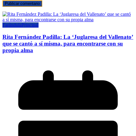
Farándula
Principal
Rita Fernández Padilla: La ‘Juglaresa del Vallenato’
que se cantó a sí misma, para encontrarse con su
propia alma