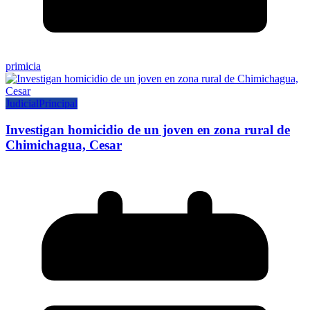
primicia
Judicial
Principal
Investigan homicidio de un joven en zona rural de
Chimichagua, Cesar