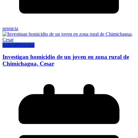
primicia
Judicial
Principal
Investigan homicidio de un joven en zona rural de
Chimichagua, Cesar