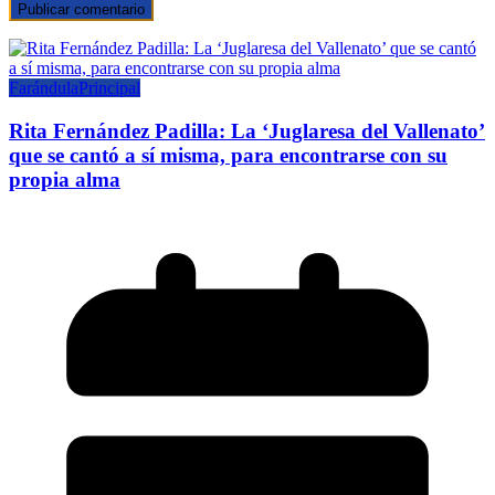
Farándula
Principal
Rita Fernández Padilla: La ‘Juglaresa del Vallenato’
que se cantó a sí misma, para encontrarse con su
propia alma