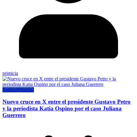
primicia
Política
Principal
Nuevo cruce en X entre el presidente Gustavo Petro
y la periodista Katia Ospino por el caso Juliana
Guerrero