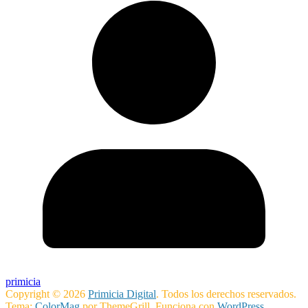
primicia
Copyright © 2026
Primicia Digital
. Todos los derechos reservados.
Tema:
ColorMag
por ThemeGrill. Funciona con
WordPress
.