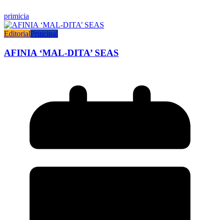
primicia
Editorial
Principal
AFINIA ‘MAL-DITA’ SEAS