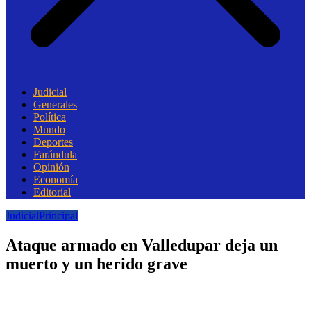
Judicial
Generales
Política
Mundo
Deportes
Farándula
Opinión
Economía
Editorial
Judicial
Principal
Ataque armado en Valledupar deja un
muerto y un herido grave