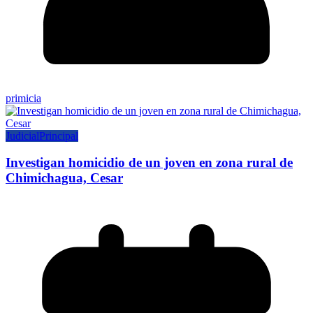
primicia
Judicial
Principal
Investigan homicidio de un joven en zona rural de
Chimichagua, Cesar