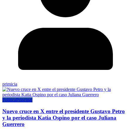
primicia
Política
Principal
Nuevo cruce en X entre el presidente Gustavo Petro
y la periodista Katia Ospino por el caso Juliana
Guerrero