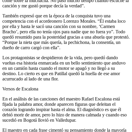
conté sobre la muchacha. No pasó mucho tiempo cuando escuché la
canción y me gustó porque decía la verdad”.
También expresó que en la época de la conquista tuvo una
competencia con el acordeonero Lorenzo Morales. “Él estaba loco
por ella y hasta le sacó una canción con su nombre, ‘Carmen
Bracho’, pero ella no tenía ojos para nadie que no fuera yo”. Todo
quedó resumido para la posteridad gracias a una abuela que protestó.
“Porque la nieta que más quería, la pechichona, la consentía, un
dueño de carro cargó con ella”.
Los protagonistas se despidieron de la vida, pero quedó dando
vueltas esa historia enmarcada en un bello sentimiento que anduvo
en un camión hasta cuando el motor se apagó y no llegó a su
destino. Lo cierto es que en Patillal quedó la huella de ese amor
acurrucado al lado de una flor.
Versos de Escalona
En el análisis de las canciones del maestro Rafael Escalona está
fijada la palabra amor, donde aparecen figuras que deleitan el
corazón logrando inspirar hasta el alma. El diagnóstico es que él
debió morir de amor, pero lo hizo de manera calmada y cuando eso
sucedió en Bogotá llovió en Valledupar.
El maestro en cada frase cimentó su pensamiento donde la mayoría