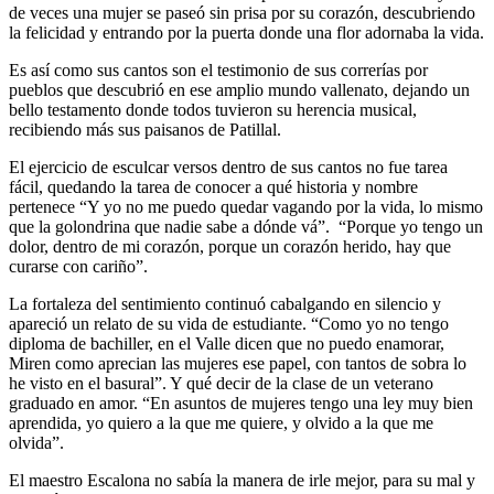
de veces una mujer se paseó sin prisa por su corazón, descubriendo
la felicidad y entrando por la puerta donde una flor adornaba la vida.
Es así como sus cantos son el testimonio de sus correrías por
pueblos que descubrió en ese amplio mundo vallenato, dejando un
bello testamento donde todos tuvieron su herencia musical,
recibiendo más sus paisanos de Patillal.
El ejercicio de esculcar versos dentro de sus cantos no fue tarea
fácil, quedando la tarea de conocer a qué historia y nombre
pertenece “Y yo no me puedo quedar vagando por la vida, lo mismo
que la golondrina que nadie sabe a dónde vá”. “Porque yo tengo un
dolor, dentro de mi corazón, porque un corazón herido, hay que
curarse con cariño”.
La fortaleza del sentimiento continuó cabalgando en silencio y
apareció un relato de su vida de estudiante. “Como yo no tengo
diploma de bachiller, en el Valle dicen que no puedo enamorar,
Miren como aprecian las mujeres ese papel, con tantos de sobra lo
he visto en el basural”. Y qué decir de la clase de un veterano
graduado en amor. “En asuntos de mujeres tengo una ley muy bien
aprendida, yo quiero a la que me quiere, y olvido a la que me
olvida”.
El maestro Escalona no sabía la manera de irle mejor, para su mal y