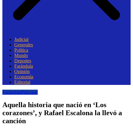
Judicial
Generales
Política
Mundo
Deportes
Farándula
Opinión
Economía
Editorial
Farándula
Principal
Aquella historia que nació en ‘Los
corazones’, y Rafael Escalona la llevó a
canción