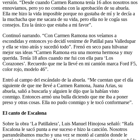
versión. “Desde cuando Carmen Ramona tenía 16 años nosotros nos
ennoviamos, pero yo no contaba con la aprobación de su abuela.
Ella me hizo la vida imposible porque no gustaba de mí y le decía a
la muchacha que me sacara de su vida, pero ella no le cogía sus
consejos. Era la único que estaba a mi favor”.
Continuó narrando. “Con Carmen Ramona nos veíamos a
escondidas y entonces yo decidí venirme de Patillal para Valledupar
y ella se vino atrás y sucedió todo”. Frenó en seco para hilvanar
mejor sus ideas “Carmen Ramona era una morena hermosa y muy
querida. Tenía 18 años cuando me fui con ella para ‘Los
Corazones’. Recuerdo que me la llevé en mi camión marca Ford F5,
color rojo, modelo 46”.
Entró al campo del escándalo de la abuela. “Me cuentan que el día
siguiente de que me llevé a Carmen Ramona, Juana Arias, su
abuela, salió a buscarla y alguien le dijo que la habían visto
conmigo. Entonces armó una bulla diciendo que me iba a poner
preso y otras cosas. Ella no pudo conmigo y le tocó conformarse”.
El canto de Escalona
Sobre la obra ‘La Patillalera’, Luis Manuel Hinojosa señaló: “Rafa
Escalona le sacó punta a ese suceso e hizo la canción. Nosotros
parrandeábamos mucho y una vez se montó al camión donde le