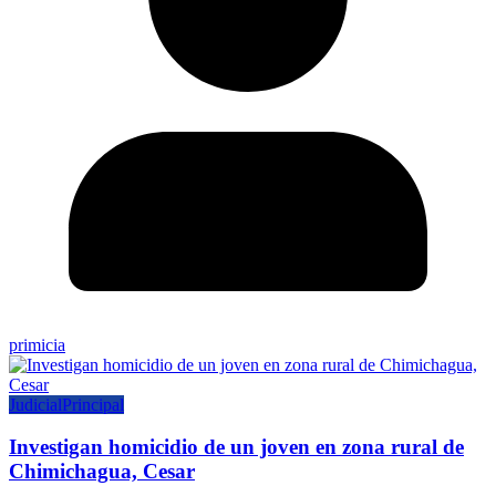
primicia
Judicial
Principal
Investigan homicidio de un joven en zona rural de
Chimichagua, Cesar