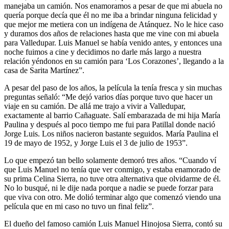
manejaba un camión. Nos enamoramos a pesar de que mi abuela no
quería porque decía que él no me iba a brindar ninguna felicidad y
que mejor me metiera con un indígena de Atánquez. No le hice caso
y duramos dos años de relaciones hasta que me vine con mi abuela
para Valledupar. Luis Manuel se había venido antes, y entonces una
noche fuimos a cine y decidimos no darle más largo a nuestra
relación yéndonos en su camión para ‘Los Corazones’, llegando a la
casa de Sarita Martínez”.
A pesar del paso de los años, la película la tenía fresca y sin muchas
preguntas señaló: “Me dejó varios días porque tuvo que hacer un
viaje en su camión. De allá me trajo a vivir a Valledupar,
exactamente al barrio Cañaguate. Salí embarazada de mi hija María
Paulina y después al poco tiempo me fui para Patillal donde nació
Jorge Luis. Los niños nacieron bastante seguidos. María Paulina el
19 de mayo de 1952, y Jorge Luis el 3 de julio de 1953”.
Lo que empezó tan bello solamente demoró tres años. “Cuando ví
que Luis Manuel no tenía que ver conmigo, y estaba enamorado de
su prima Celina Sierra, no tuve otra alternativa que olvidarme de él.
No lo busqué, ni le dije nada porque a nadie se puede forzar para
que viva con otro. Me dolió terminar algo que comenzó viendo una
película que en mi caso no tuvo un final feliz”.
El dueño del famoso camión Luis Manuel Hinojosa Sierra, contó su