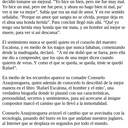
decidió tomarse un mejoral. “Yo hice un bien, pero me fue muy mal.
Yo hice un mal, pero me fue peor, y ahora no hago bien ni mal, pa’
ver si me va mejor”. Sabía que era un mal de amor. Y en ese sentido
señalaba. “Porque un amor que sangra no se olvida, porque deja en
el alma una honda herida”. Para concluir llegó más allá. “Qué yo
tengo una herida muy honda que me mata, y un hombre así mejor se
muere, para ver si así descansa”.
El sentimiento nunca se quedó quieto en el corazón del maestro
Escalona, y en medio de los tragos que nunca faltaban, comenzando
desde la madrugada, declaró. “A mí me dolió que se fuera, pero ella
me dio a comprender, que los ojos de una mujer dicen cuando
quieren de veras. Y como el que se queda, se queda, triste se quedó
Rafael”.
En medio de los recuerdos aparece su comadre Consuelo
Araujonoguera, quien además de conocerlo lo describió de la mejor
manera en el libro ‘Rafael Escalona, el hombre y el mito’, una
verdadera biografía donde lo plasmó con sus características,
personalidad, secretos y sentimientos, para así acercarse al insigne
compositor marcó el camino que lo llevó a la inmortalidad.
Consuelo Araujonoguera avizoró el cambio que se avecinaba con la
tecnología, pasando del burro en los que andaban nuestros juglares,
al Internet que se desplaza en segundos por todo el mundo.