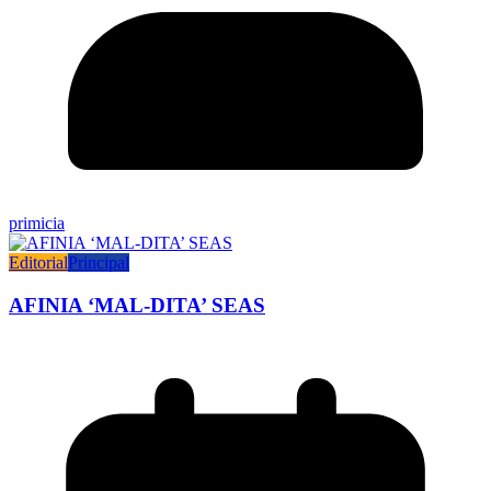
primicia
Editorial
Principal
AFINIA ‘MAL-DITA’ SEAS