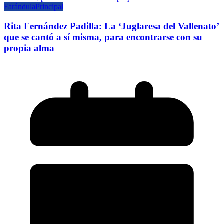
Farándula
Principal
Rita Fernández Padilla: La ‘Juglaresa del Vallenato’
que se cantó a sí misma, para encontrarse con su
propia alma