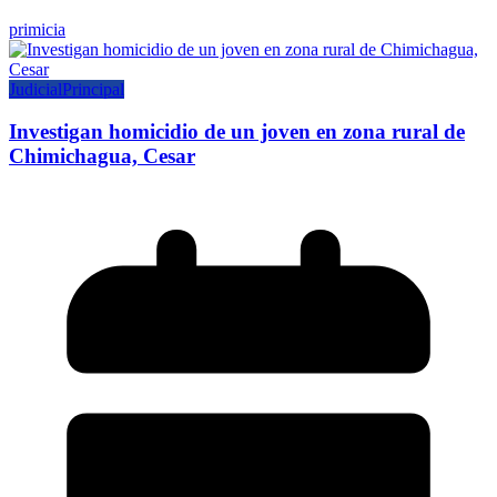
primicia
Judicial
Principal
Investigan homicidio de un joven en zona rural de
Chimichagua, Cesar