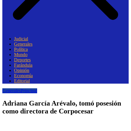
Judicial
Generales
Política
Mundo
Deportes
Farándula
Opinión
Economía
Editorial
Generales
Principal
Adriana García Arévalo, tomó posesión
como directora de Corpocesar