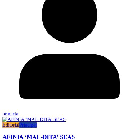
primicia
Editorial
Principal
AFINIA ‘MAL-DITA’ SEAS