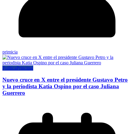
primicia
Política
Principal
Nuevo cruce en X entre el presidente Gustavo Petro
y la periodista Katia Ospino por el caso Juliana
Guerrero