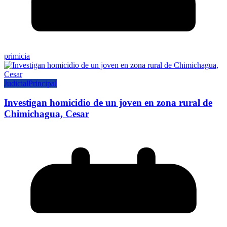
primicia
Judicial
Principal
Investigan homicidio de un joven en zona rural de
Chimichagua, Cesar