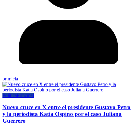
primicia
Política
Principal
Nuevo cruce en X entre el presidente Gustavo Petro
y la periodista Katia Ospino por el caso Juliana
Guerrero