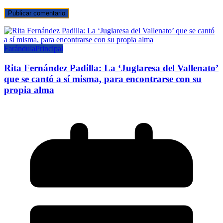
Farándula
Principal
Rita Fernández Padilla: La ‘Juglaresa del Vallenato’
que se cantó a sí misma, para encontrarse con su
propia alma