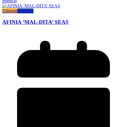
primicia
Editorial
Principal
AFINIA ‘MAL-DITA’ SEAS