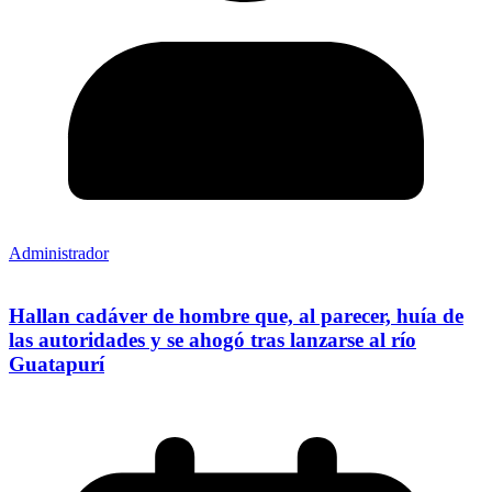
Administrador
Hallan cadáver de hombre que, al parecer, huía de
las autoridades y se ahogó tras lanzarse al río
Guatapurí