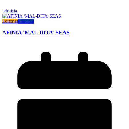
primicia
Editorial
Principal
AFINIA ‘MAL-DITA’ SEAS