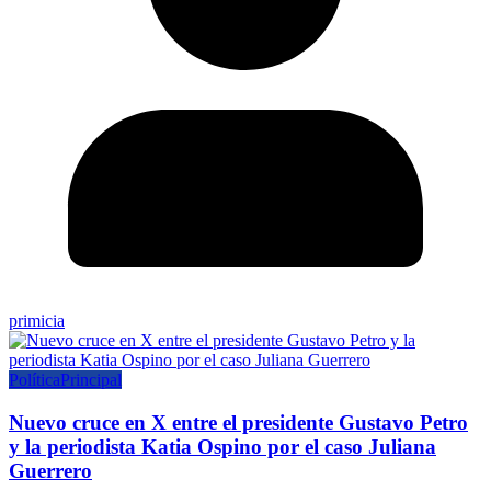
primicia
Política
Principal
Nuevo cruce en X entre el presidente Gustavo Petro
y la periodista Katia Ospino por el caso Juliana
Guerrero