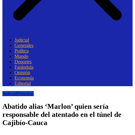
Judicial
Generales
Política
Mundo
Deportes
Farándula
Opinión
Economía
Editorial
Judicial
Principal
Abatido alias ‘Marlon’ quien sería
responsable del atentado en el túnel de
Cajibío-Cauca