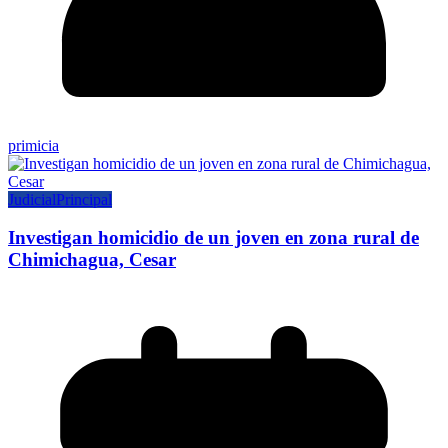
primicia
Judicial
Principal
Investigan homicidio de un joven en zona rural de
Chimichagua, Cesar