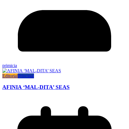
primicia
Editorial
Principal
AFINIA ‘MAL-DITA’ SEAS