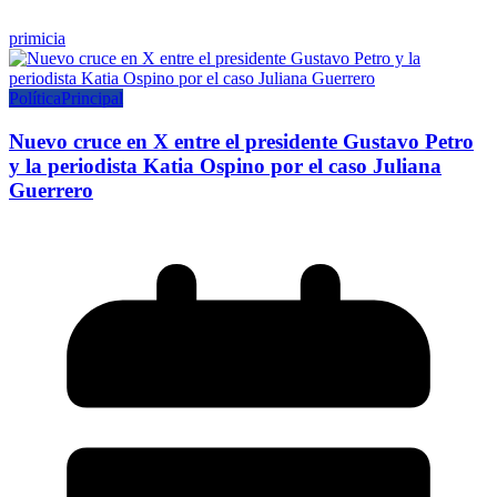
primicia
Política
Principal
Nuevo cruce en X entre el presidente Gustavo Petro
y la periodista Katia Ospino por el caso Juliana
Guerrero