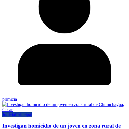
primicia
Judicial
Principal
Investigan homicidio de un joven en zona rural de