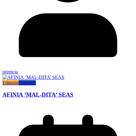
primicia
Editorial
Principal
AFINIA ‘MAL-DITA’ SEAS