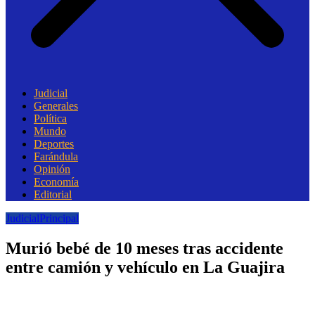
Judicial
Generales
Política
Mundo
Deportes
Farándula
Opinión
Economía
Editorial
Judicial
Principal
Murió bebé de 10 meses tras accidente
entre camión y vehículo en La Guajira