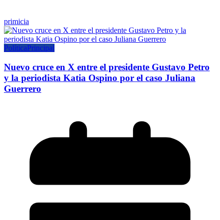
primicia
Política
Principal
Nuevo cruce en X entre el presidente Gustavo Petro
y la periodista Katia Ospino por el caso Juliana
Guerrero