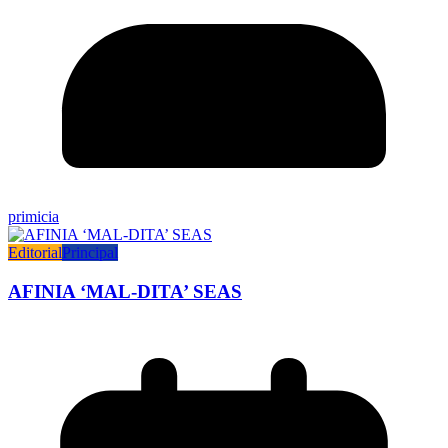
primicia
Editorial
Principal
AFINIA ‘MAL-DITA’ SEAS