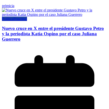
primicia
Política
Principal
Nuevo cruce en X entre el presidente Gustavo Petro
y la periodista Katia Ospino por el caso Juliana
Guerrero