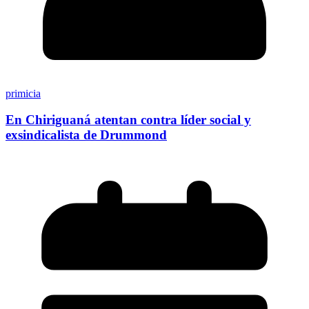
primicia
En Chiriguaná atentan contra líder social y
exsindicalista de Drummond