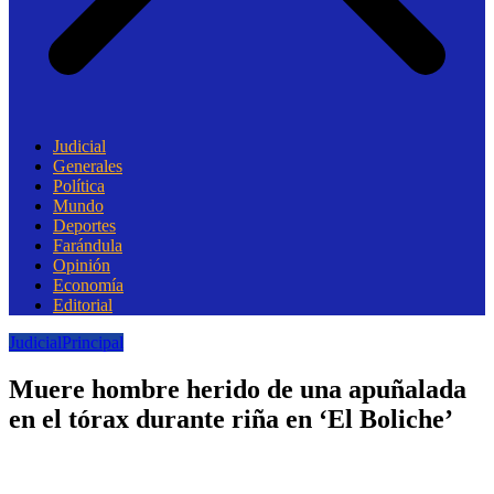
Judicial
Generales
Política
Mundo
Deportes
Farándula
Opinión
Economía
Editorial
Judicial
Principal
Muere hombre herido de una apuñalada
en el tórax durante riña en ‘El Boliche’