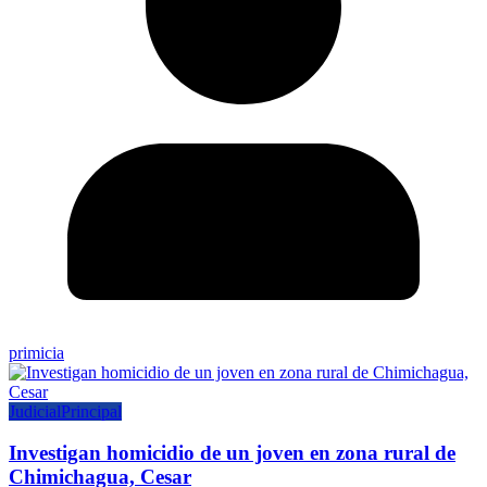
primicia
Judicial
Principal
Investigan homicidio de un joven en zona rural de
Chimichagua, Cesar