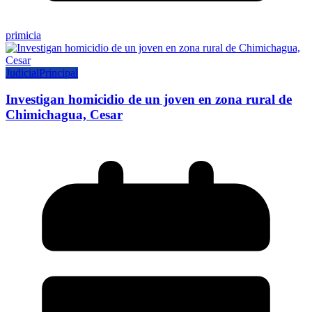
primicia
Judicial
Principal
Investigan homicidio de un joven en zona rural de
Chimichagua, Cesar