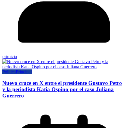
primicia
Política
Principal
Nuevo cruce en X entre el presidente Gustavo Petro
y la periodista Katia Ospino por el caso Juliana
Guerrero