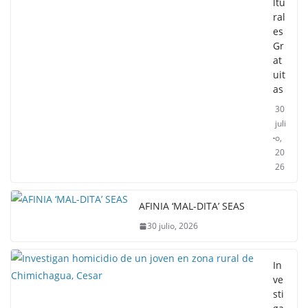
ltu
ral
es
Gr
at
uit
as
30
juli
o,
20
26
AFINIA ‘MAL-DITA’ SEAS
30 julio, 2026
In
ve
sti