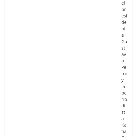
el
pr
esi
de
nt
e
Gu
st
av
o
Pe
tro
y
la
pe
rio
di
st
a
Ka
tia