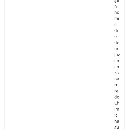
ga
n
ho
mi
ci
di
o
de
un
jov
en
en
zo
na
ru
ral
de
Ch
im
ic
ha
gu