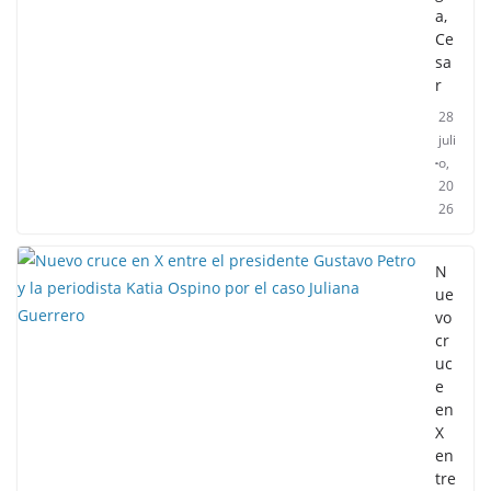
a,
Ce
sa
r
28
juli
o,
20
26
N
ue
vo
cr
uc
e
en
X
en
tre