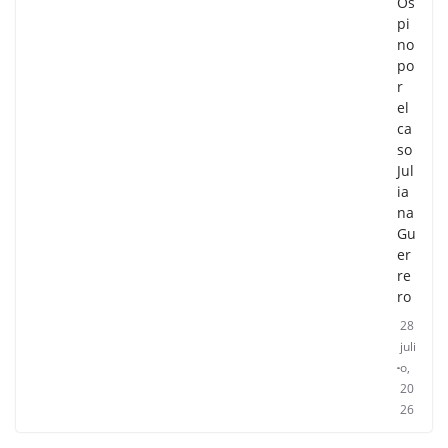
Os
pi
no
po
r
el
ca
so
Jul
ia
na
Gu
er
re
ro
28
juli
o,
20
26