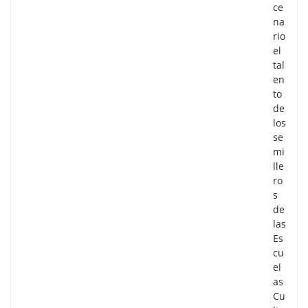
ce
na
rio
el
tal
en
to
de
los
se
mi
lle
ro
s
de
las
Es
cu
el
as
Cu