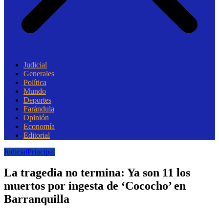
Judicial
Generales
Política
Mundo
Deportes
Farándula
Opinión
Economía
Editorial
Judicial
Principal
La tragedia no termina: Ya son 11 los
muertos por ingesta de ‘Cococho’ en
Barranquilla