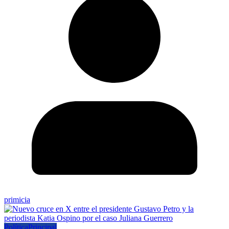
primicia
Política
Principal