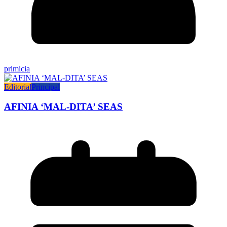
primicia
Editorial
Principal
AFINIA ‘MAL-DITA’ SEAS