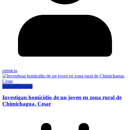
primicia
Judicial
Principal
Investigan homicidio de un joven en zona rural de
Chimichagua, Cesar