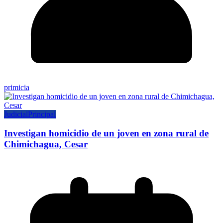
primicia
Judicial
Principal
Investigan homicidio de un joven en zona rural de
Chimichagua, Cesar