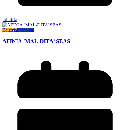
primicia
Editorial
Principal
AFINIA ‘MAL-DITA’ SEAS