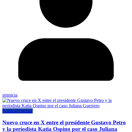
primicia
Política
Principal
Nuevo cruce en X entre el presidente Gustavo Petro
y la periodista Katia Ospino por el caso Juliana