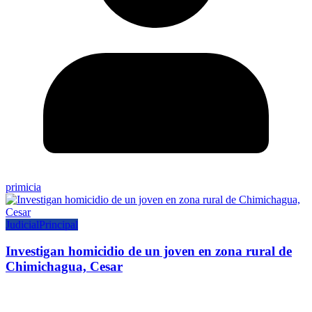
primicia
Judicial
Principal
Investigan homicidio de un joven en zona rural de
Chimichagua, Cesar