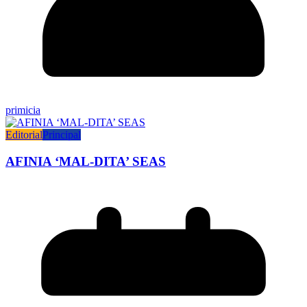
primicia
Editorial
Principal
AFINIA ‘MAL-DITA’ SEAS