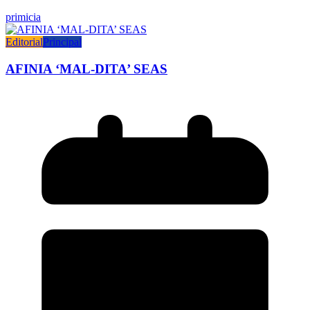
primicia
Editorial
Principal
AFINIA ‘MAL-DITA’ SEAS