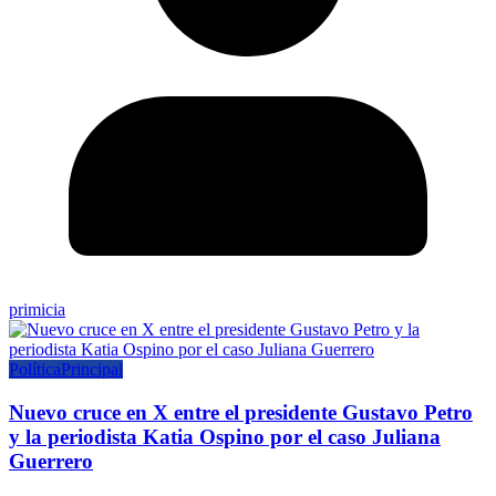
primicia
Política
Principal
Nuevo cruce en X entre el presidente Gustavo Petro
y la periodista Katia Ospino por el caso Juliana
Guerrero