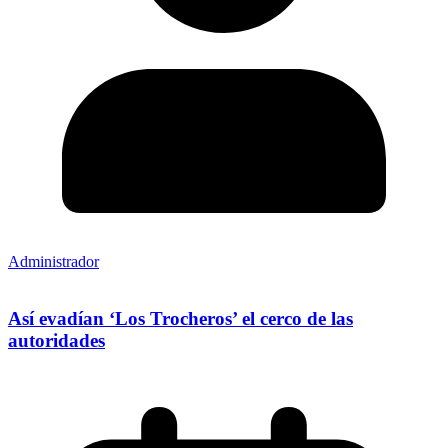
Administrador
Así evadían ‘Los Trocheros’ el cerco de las
autoridades