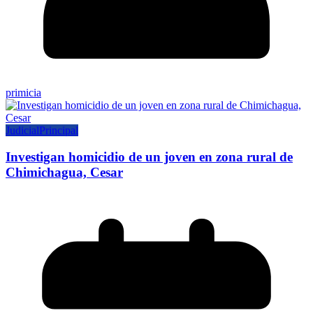
primicia
Judicial
Principal
Investigan homicidio de un joven en zona rural de
Chimichagua, Cesar